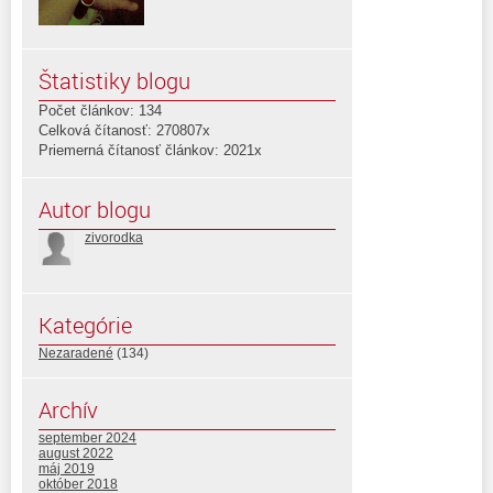
Štatistiky blogu
Počet článkov: 134
Celková čítanosť: 270807x
Priemerná čítanosť článkov: 2021x
Autor blogu
zivorodka
Kategórie
Nezaradené
(134)
Archív
september 2024
august 2022
máj 2019
október 2018