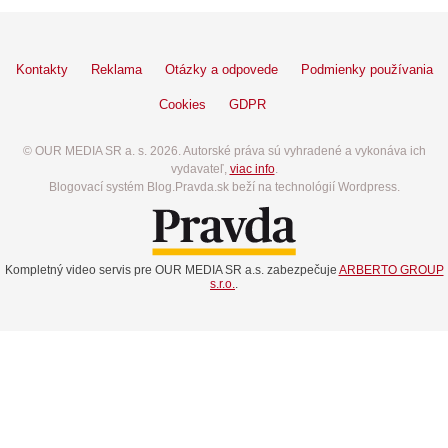
Kontakty
Reklama
Otázky a odpovede
Podmienky používania
Cookies
GDPR
© OUR MEDIA SR a. s. 2026. Autorské práva sú vyhradené a vykonáva ich
vydavateľ,
viac info
.
Blogovací systém Blog.Pravda.sk beží na technológií Wordpress.
Kompletný video servis pre OUR MEDIA SR a.s. zabezpečuje
ARBERTO GROUP
s.r.o.
.