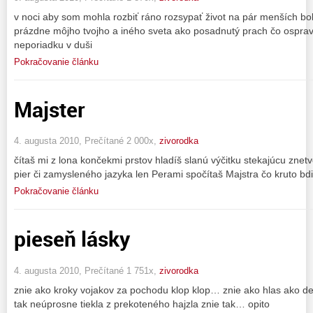
v noci aby som mohla rozbiť ráno rozsypať život na pár menších bol
prázdne môjho tvojho a iného sveta ako posadnutý prach čo osprav
neporiadku v duši
Pokračovanie článku
Majster
4. augusta 2010, Prečítané 2 000x,
zivorodka
čítaš mi z lona končekmi prstov hladíš slanú výčitku stekajúcu zne
pier či zamysleného jazyka len Perami spočítaš Majstra čo kruto 
Pokračovanie článku
pieseň lásky
4. augusta 2010, Prečítané 1 751x,
zivorodka
znie ako kroky vojakov za pochodu klop klop… znie ako hlas ako des
tak neúprosne tiekla z prekoteného hajzla znie tak… opito