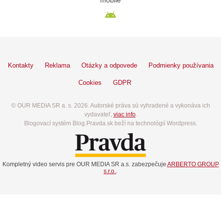
mobile
Kontakty
Reklama
Otázky a odpovede
Podmienky používania
Cookies
GDPR
© OUR MEDIA SR a. s. 2026. Autorské práva sú vyhradené a vykonáva ich
vydavateľ,
viac info
.
Blogovací systém Blog.Pravda.sk beží na technológií Wordpress.
Kompletný video servis pre OUR MEDIA SR a.s. zabezpečuje
ARBERTO GROUP
s.r.o.
.