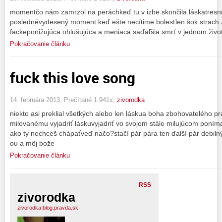
momentčo nám zamrzol na peráchkeď tu v izbe skončila láskatresnu
poslednévydesený moment keď ešte necítime bolesťlen šok strach
fackeponižujúca ohlušujúca a meniaca saďaľšia smrť v jednom živo
Pokračovanie článku
fuck this love song
14. februára 2013, Prečítané 1 941x,
zivorodka
niekto asi preklial všetkých alebo len láskua boha zbohovatelého p
milovanému vyjadriť láskuvyjadriť vo svojom stále milujúcom poním
ako ty nechceš chápaťveď načo?stačí pár pára ten ďalší pár debilný
ou a môj bože
Pokračovanie článku
RSS
zivorodka
zivorodka.blog.pravda.sk