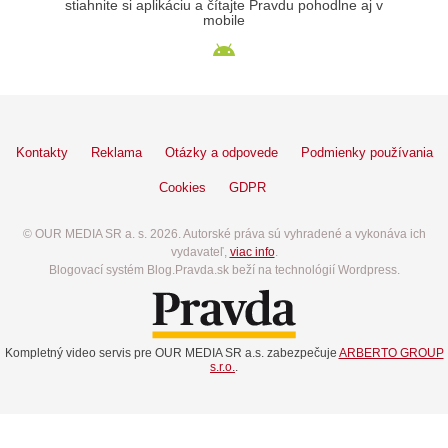
stiahnite si aplikáciu a čítajte Pravdu pohodlne aj v
mobile
Kontakty
Reklama
Otázky a odpovede
Podmienky používania
Cookies
GDPR
© OUR MEDIA SR a. s. 2026. Autorské práva sú vyhradené a vykonáva ich
vydavateľ,
viac info
.
Blogovací systém Blog.Pravda.sk beží na technológií Wordpress.
Kompletný video servis pre OUR MEDIA SR a.s. zabezpečuje
ARBERTO GROUP
s.r.o.
.