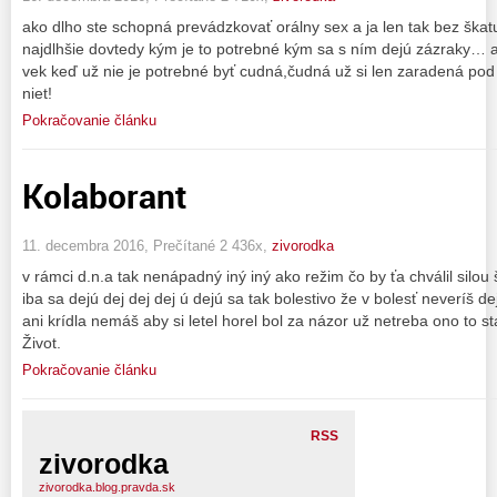
ako dlho ste schopná prevádzkovať orálny sex a ja len tak bez ška
najdlhšie dovtedy kým je to potrebné kým sa s ním dejú zázraky… a
vek keď už nie je potrebné byť cudná,čudná už si len zaradená po
niet!
Pokračovanie článku
Kolaborant
11. decembra 2016, Prečítané 2 436x,
zivorodka
v rámci d.n.a tak nenápadný iný iný ako režim čo by ťa chválil silou 
iba sa dejú dej dej dej ú dejú sa tak bolestivo že v bolesť neveríš d
ani krídla nemáš aby si letel horel bol za názor už netreba ono to
Život.
Pokračovanie článku
RSS
zivorodka
zivorodka.blog.pravda.sk