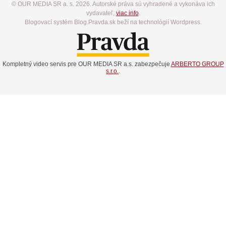
© OUR MEDIA SR a. s. 2026. Autorské práva sú vyhradené a vykonáva ich
vydavateľ,
viac info
.
Blogovací systém Blog.Pravda.sk beží na technológií Wordpress.
Kompletný video servis pre OUR MEDIA SR a.s. zabezpečuje
ARBERTO GROUP
s.r.o.
.