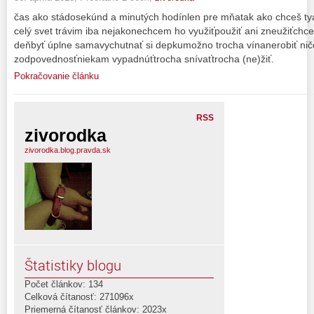
čas ako stádosekúnd a minutých hodínlen pre mňatak ako chceš tya
celý svet trávim iba nejakonechcem ho využiťpoužiť ani zneužiťch
deňbyť úplne samavychutnať si depkumožno trocha vínanerobiť ni
zodpovednosťniekam vypadnúťtrocha snívaťtrocha (ne)žiť.
Pokračovanie článku
RSS
zivorodka
zivorodka.blog.pravda.sk
Štatistiky blogu
Počet článkov: 134
Celková čítanosť: 271096x
Priemerná čítanosť článkov: 2023x