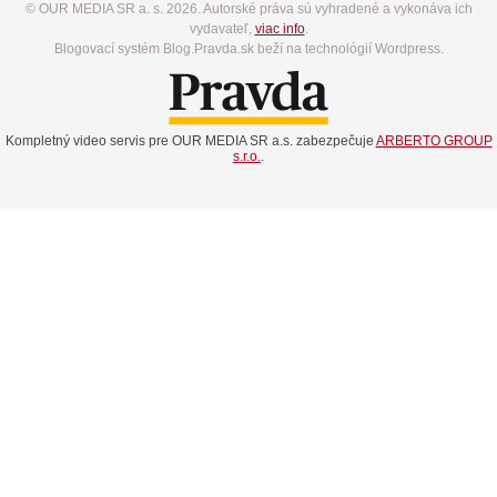
© OUR MEDIA SR a. s. 2026. Autorské práva sú vyhradené a vykonáva ich
vydavateľ,
viac info
.
Blogovací systém Blog.Pravda.sk beží na technológií Wordpress.
Kompletný video servis pre OUR MEDIA SR a.s. zabezpečuje
ARBERTO GROUP
s.r.o.
.