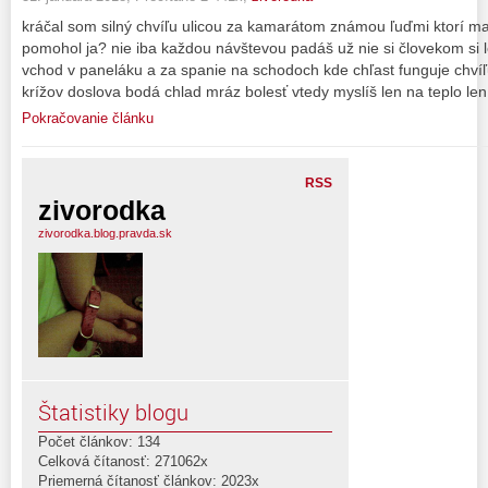
kráčal som silný chvíľu ulicou za kamarátom známou ľuďmi ktorí m
pomohol ja? nie iba každou návštevou padáš už nie si človekom si
vchod v paneláku a za spanie na schodoch kde chľast funguje chv
krížov doslova bodá chlad mráz bolesť vtedy myslíš len na teplo len
Pokračovanie článku
RSS
zivorodka
zivorodka.blog.pravda.sk
Štatistiky blogu
Počet článkov: 134
Celková čítanosť: 271062x
Priemerná čítanosť článkov: 2023x