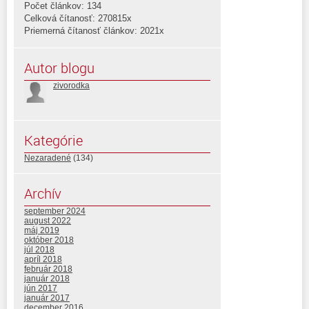
Počet článkov: 134
Celková čítanosť: 270815x
Priemerná čítanosť článkov: 2021x
Autor blogu
zivorodka
Kategórie
Nezaradené
(134)
Archív
september 2024
august 2022
máj 2019
október 2018
júl 2018
apríl 2018
február 2018
január 2018
jún 2017
január 2017
december 2016