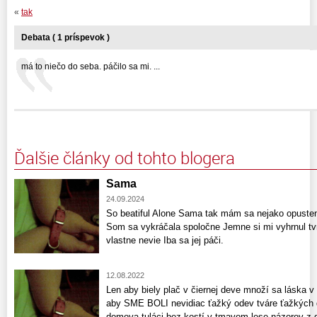
«
tak
Debata ( 1 príspevok )
má to niečo do seba. páčilo sa mi. ...
Ďalšie články od tohto blogera
Sama
24.09.2024
So beatiful Alone Sama tak mám sa nejako opuste
Som sa vykráčala spoločne Jemne si mi vyhrnul tv
vlastne nevie Iba sa jej páči.
12.08.2022
Len aby biely plač v čiernej deve množí sa láska 
aby SME BOLI nevidiac ťažký odev tváre ťažkých 
domova tuláci bez kostí v tmavom lese názorov z 