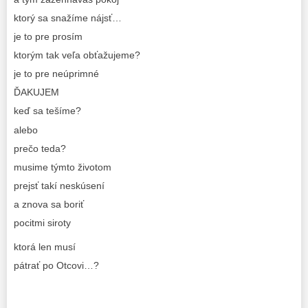
ktorý sa snažíme nájsť…
je to pre prosím
ktorým tak veľa obťažujeme?
je to pre neúprimné
ĎAKUJEM
keď sa tešíme?
alebo
prečo teda?
musime týmto životom
prejsť takí neskúsení
a znova sa boriť
pocitmi siroty
ktorá len musí
pátrať po Otcovi…?