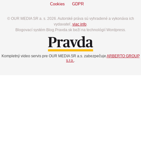
Cookies
GDPR
© OUR MEDIA SR a. s. 2026. Autorské práva sú vyhradené a vykonáva ich
vydavateľ,
viac info
.
Blogovací systém Blog.Pravda.sk beží na technológií Wordpress.
Kompletný video servis pre OUR MEDIA SR a.s. zabezpečuje
ARBERTO GROUP
s.r.o.
.